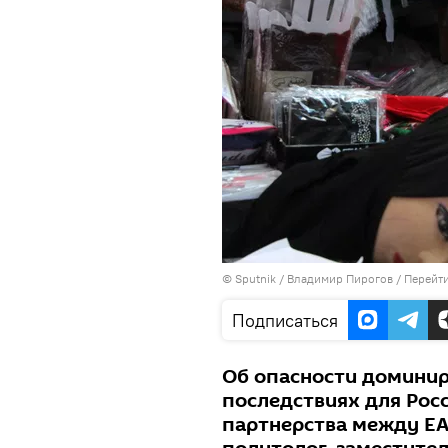
©
Sputnik
/ Владимир Пирогов
/
Перейти
Подписаться
Об опасности доминир
последствиях для Росс
партнерства между ЕАЭ