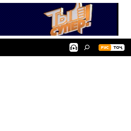
РУС
ТОҶ