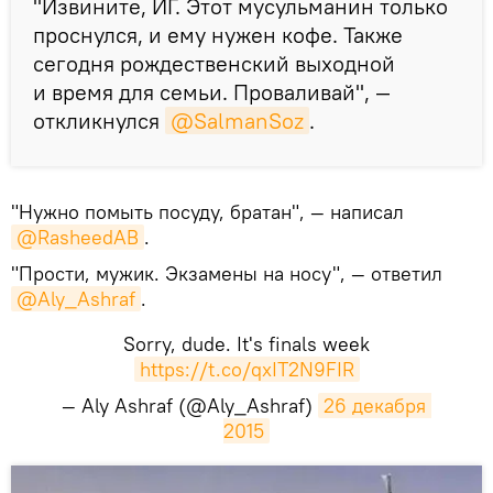
"Извините, ИГ. Этот мусульманин только
проснулся, и ему нужен кофе. Также
сегодня рождественский выходной
и время для семьи. Проваливай", —
откликнулся
@SalmanSoz
.
"Нужно помыть посуду, братан", — написал
@RasheedAB
.
"Прости, мужик. Экзамены на носу", — ответил
@Aly_Ashraf
.
Sorry, dude. It's finals week
https://t.co/qxIT2N9FIR
— Aly Ashraf (@Aly_Ashraf)
26 декабря 
2015