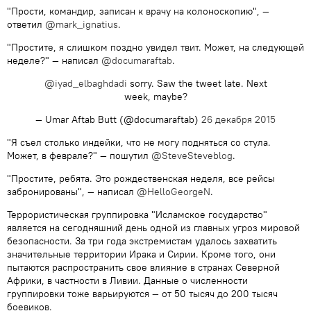
"Прости, командир, записан к врачу на колоноскопию", —
ответил
@mark_ignatius
.
"Простите, я слишком поздно увидел твит. Может, на следующей
неделе?" — написал
@documaraftab
.
@iyad_elbaghdadi
sorry. Saw the tweet late. Next
week, maybe?
— Umar Aftab Butt (@documaraftab)
26 декабря 2015
​"Я съел столько индейки, что не могу подняться со стула.
Может, в феврале?" — пошутил
@SteveSteveblog
.
"Простите, ребята. Это рождественская неделя, все рейсы
забронированы", — написал
@HelloGeorgeN
.
Террористическая группировка "Исламское государство"
является на сегодняшний день одной из главных угроз мировой
безопасности. За три года экстремистам удалось захватить
значительные территории Ирака и Сирии. Кроме того, они
пытаются распространить свое влияние в странах Северной
Африки, в частности в Ливии. Данные о численности
группировки тоже варьируются — от 50 тысяч до 200 тысяч
боевиков.