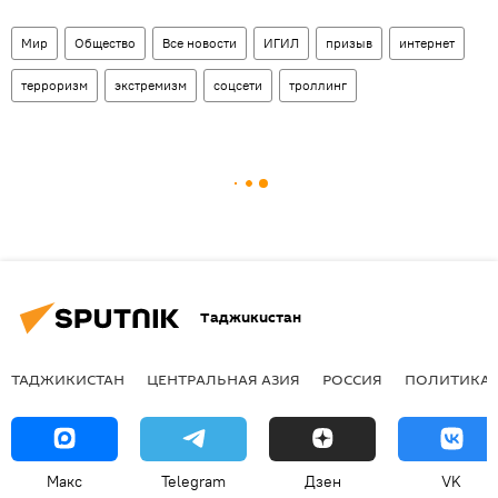
Мир
Общество
Все новости
ИГИЛ
призыв
интернет
терроризм
экстремизм
соцсети
троллинг
Таджикистан
ТАДЖИКИСТАН
ЦЕНТРАЛЬНАЯ АЗИЯ
РОССИЯ
ПОЛИТИКА
Макс
Telegram
Дзен
VK