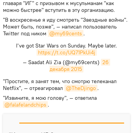
главаря "ИГ" с призывом к мусульманам "как
можно быстрее" вступить в эту организацию.
"В воскресенье я иду смотреть "Звездные войны".
Может быть, позже", — написал пользователь
Twitter под ником
@my69cents
.
I've got Star Wars on Sunday. Maybe later.
https://t.co/UQ71PkUi4j
— Saadat Ali Zia (@my69cents)
26 
декабря 2015
​"Простите, я занят тем, что смотрю телеканал
Netflix", — отреагировал
@TheDjingo
.
"Извините, я мою голову", — ответила
@falafelandchips
.