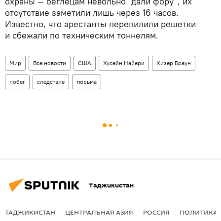
охраны — беглецам невольно "дали фору", их
отсутствие заметили лишь через 16 часов.
Известно, что арестанты перепилили решетки
и сбежали по техническим тоннелям.
Мир
Все новости
США
Хусейн Найери
Хизер Браун
побег
следствие
тюрьма
Таджикистан
ТАДЖИКИСТАН
ЦЕНТРАЛЬНАЯ АЗИЯ
РОССИЯ
ПОЛИТИКА