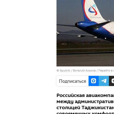
©
Sputnik
/ Виталий Аньков
/
Перейти в
Подписаться
Российская авиакомпа
между административ
столицей Таджикистан
современных комфорт