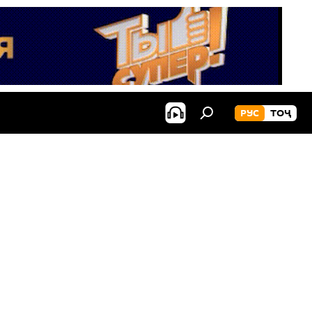
РУС
ТОҶ