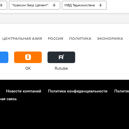
"Хуаксин Гаюр Цемент"
МВД Таджикистана
продажа
уголовное дело
ЦЕНТРАЛЬНАЯ АЗИЯ
РОССИЯ
ПОЛИТИКА
ЭКОНОМИКА
OK
Rutube
Новости компаний
Политика конфиденциальности
Полити
ная связь