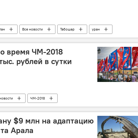
тан
Все новости
Табошар
уран
во время ЧМ-2018
тыс. рублей в сутки
новости
ЧМ-2018
ану $9 млн на адаптацию
та Арала