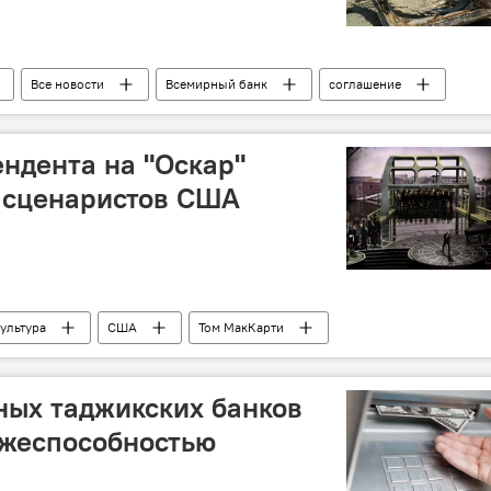
Все новости
Всемирный банк
соглашение
стана
финансы
ндента на "Оскар"
 сценаристов США
ультура
США
Том МакКарти
церемония
ных таджикских банков
ежеспособностью