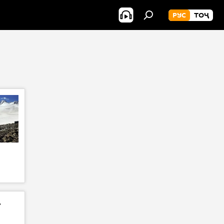
РУС
ТОҶ
т