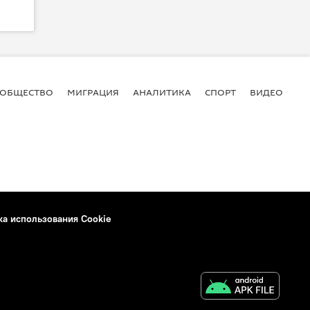
ОБЩЕСТВО
МИГРАЦИЯ
АНАЛИТИКА
СПОРТ
ВИДЕО
И
ка использования Cookie