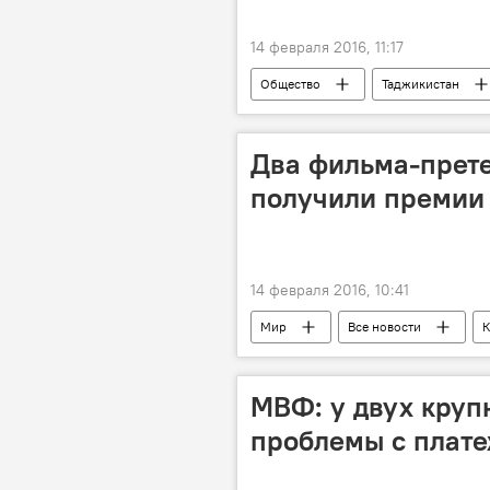
14 февраля 2016, 11:17
Общество
Таджикистан
программа
Минфин Таджики
Два фильма-прете
получили премии
14 февраля 2016, 10:41
Мир
Все новости
К
Чарльз Рэндольф
премия
МВФ: у двух круп
проблемы с плат