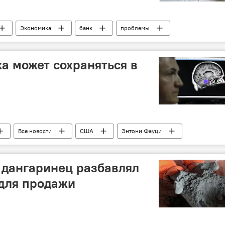
Экономика
банк
проблемы
ка может сохраняться в
Все новости
США
Энтони Фауци
дангаринец разбавлял
для продажи