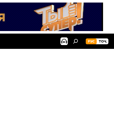
РУС
ТОҶ