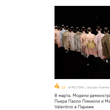
4
/15
©
REUTERS
\ /Gonzalo Fuentes
8 марта. Модели демонстр
Пьера Паоло Пикиоли и Ма
Valentino в Париже.