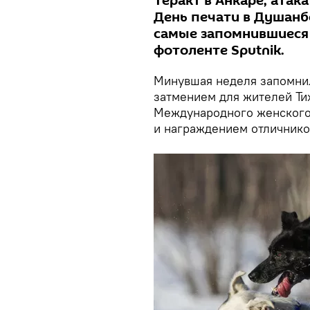
Теракт в Анкаре, атака
День печати в Душанб
самые запомнившиеся
фотоленте Sputnik.
Минувшая неделя запомнил
затмением для жителей Ти
Международного женского
и награждением отличнико