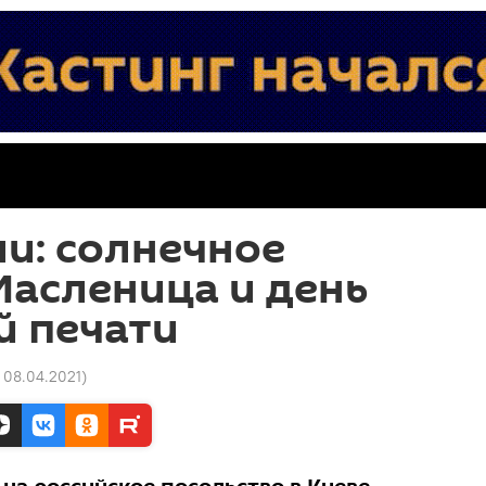
и: солнечное
Масленица и день
й печати
4 08.04.2021
)