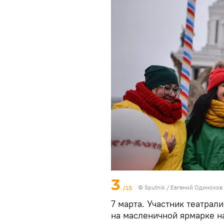
3
/15
©
Sputnik
/ Евгений Одиноков
7 марта. Участник театрал
на масленичной ярмарке н