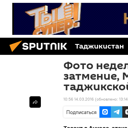
Таджикистан
Фото недел
затмение, 
таджикско
10:56 14.03.2016
(обновлено:
13:1
Подписаться