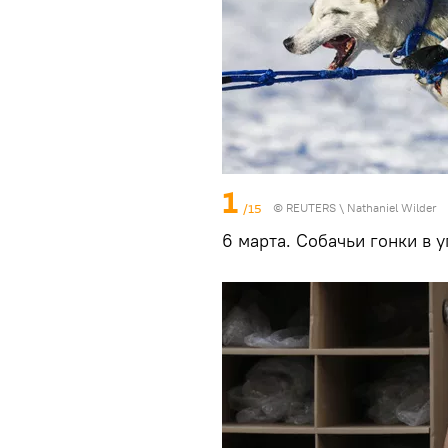
1
/15
©
REUTERS
\ Nathaniel Wilder
6 марта. Собачьи гонки в 