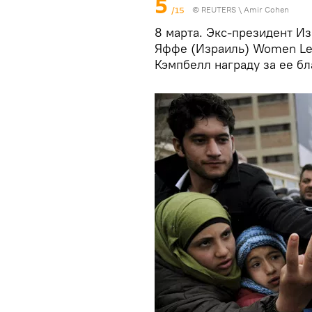
5
/15
©
REUTERS
\ Amir Cohen
8 марта. Экс-президент И
Яффе (Израиль) Women Le
Кэмпбелл награду за ее б