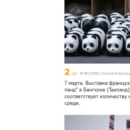
2
/15
©
REUTERS
\ Chaiwat Subpras
7 марта. Выставка француз
панд" в Бангкоке (Таиланд
соответствует количеству 
среде.