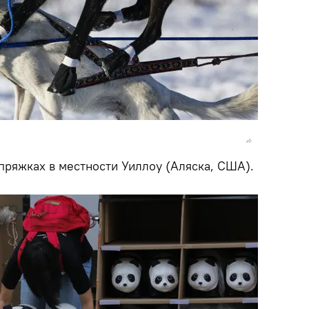
упряжках в местности Уиллоу (Аляска, США).