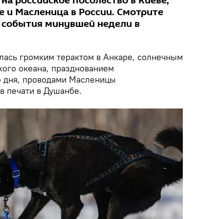
 на российское посольство в Киеве,
е и Масленица в России. Смотрите
 события минувшей недели в
ась громким терактом в Анкаре, солнечным
хого океана, празднованием
 дня, проводами Масленицы
в печати в Душанбе.