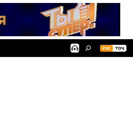
РУС
ТОҶ