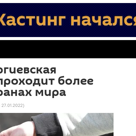
ргиевская
проходит более
транах мира
4 27.01.2022
)