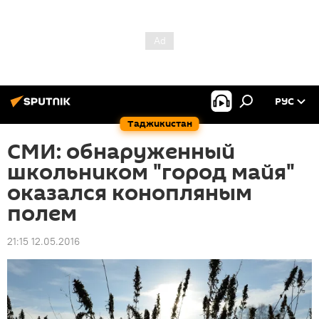
РУС
Таджикистан
СМИ: обнаруженный
школьником "город майя"
оказался конопляным
полем
21:15 12.05.2016