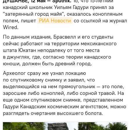
ДУШАНБЕ, 12 мая — Sputnik.
То, что 15-летний
канадский школьник Уильям Гадури принял за
"затерянный город майя", оказалось конопляным
полем, пишет
РИА Новости
со ссылкой на журнал
Wired.
По данным издания, Брасвелл и его студенты
сейчас работают на территории мексиканского
штата Юкатан неподалеку от того места
в джунглях, где, согласно теории канадского
юноши, должен быть древний город.
Археолог сразу же узнал локацию
по спутниковому снимку и заявил, что
выделяющийся на нем прямоугольник — это поле,
заросшее либо коноплей, либо сорной травой. На
еще одном спутниковом снимке, представленном
Гадури Канадским космическим агентством, можно
разглядеть очертания высохшего болота.