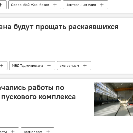
Сооронбай Жээнбеков
Центральная Азия
ана будут прощать раскаявшихся
МВД Таджикистана
экстремизм
ачались работы по
 пускового комплекса
ости
космодром