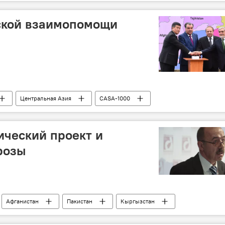
ской взаимопомощи
Центральная Азия
CASA-1000
ический проект и
розы
Афганистан
Пакистан
Кыргызстан