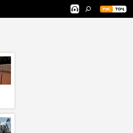
РУС
ТОҶ