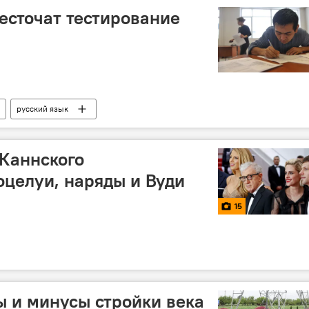
есточат тестирование
русский язык
зии в России
Россия
Каннского
оцелуи, наряды и Вуди
15
 и минусы стройки века