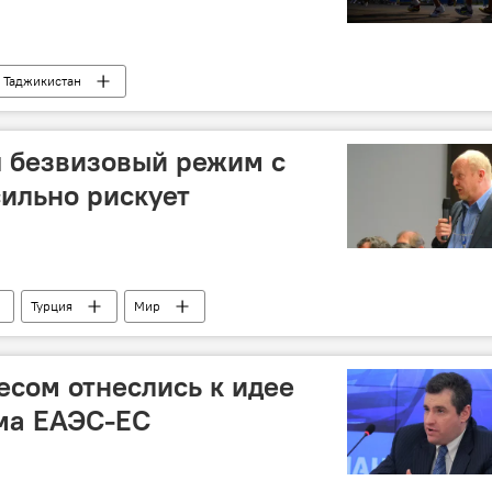
Таджикистан
 безвизовый режим с
сильно рискует
Турция
Мир
есом отнеслись к идее
ма ЕАЭС-ЕС