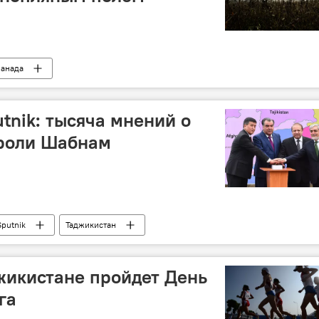
анада
tnik: тысяча мнений о
троли Шабнам
Sputnik
Таджикистан
жикистане пройдет День
га