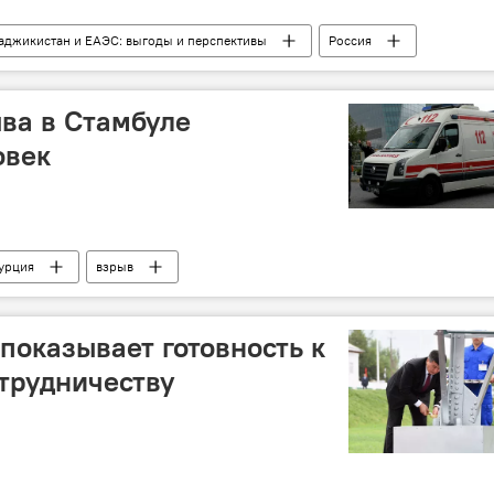
аджикистан и ЕАЭС: выгоды и перспективы
Россия
ыва в Стамбуле
овек
урция
взрыв
показывает готовность к
трудничеству