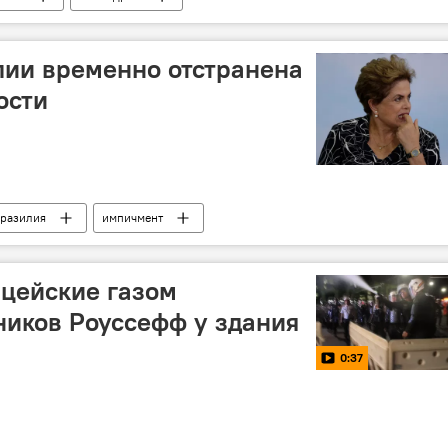
лии временно отстранена
ости
разилия
импичмент
цейские газом
ников Роуссефф у здания
0:37