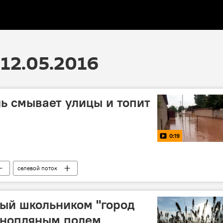
12.05.2016
ь смывает улицы и топит
0:19
селевой поток
ый школьником "город
онопляным полем