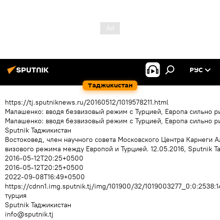
РУС
Таджикистан
https://tj.sputniknews.ru/20160512/1019578211.html
Малашенко: вводя безвизовый режим с Турцией, Европа сильно р
Малашенко: вводя безвизовый режим с Турцией, Европа сильно р
Sputnik Таджикистан
Востоковед, член научного совета Московского Центра Карнеги А
визового режима между Европой и Турцией. 12.05.2016, Sputnik Т
2016-05-12T20:25+0500
2016-05-12T20:25+0500
2022-09-08T16:49+0500
https://cdnn1.img.sputnik.tj/img/101900/32/1019003277_0:0:253
турция
Sputnik Таджикистан
info@sputnik.tj