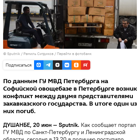
©
Sputnik
/ Рамиль Ситдиков
/
Перейти в фотобанк
Подписаться
По данным ГУ МВД Петербурга на
Софийской овощебазе в Петербурге возник
конфликт между двумя представителями
закавказского государства. В итоге один из
них погиб.
ДУШАНБЕ, 20 июн — Sputnik.
Как сообщает портал
ГУ МВД по Санкт-Петербургу и Ленинградской
области, сегодня в 13.20 в полицию поступило