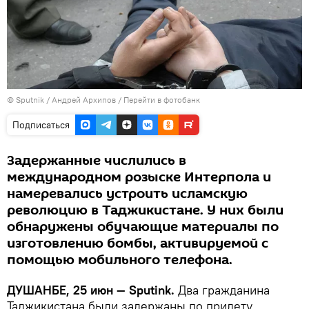
©
Sputnik
/ Андрей Архипов
/
Перейти в фотобанк
Подписаться
Задержанные числились в
международном розыске Интерпола и
намеревались устроить исламскую
революцию в Таджикистане. У них были
обнаружены обучающие материалы по
изготовлению бомбы, активируемой с
помощью мобильного телефона.
ДУШАНБЕ, 25 июн — Sputink.
Два гражданина
Таджикистана были задержаны по прилету