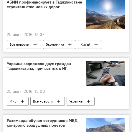
Происшествия, ЧП, криминал
АБИИ профинансирует в Таджикистане
строительство новых дорог
25 июня 2016, 13:37
Все новости
Экономика
Китай
Таджикистан
финансы
Украина задержала двух граждан
Таджикистана, причастных к ИГ
25 июня 2016, 13:00
Мир
Все новости
Украина
Таджикистан
ИГИЛ
Рахимзода обучил сотрудников МВД
контролю воздушных полетов