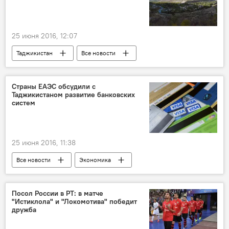
25 июня 2016, 12:07
Таджикистан
Все новости
военные учения
Страны ЕАЭС обсудили с
Таджикистаном развитие банковских
систем
25 июня 2016, 11:38
Все новости
Экономика
Таджикистан и ЕАЭС: выгоды и перспективы
Таджикистан
ЕАЭС
банк
Посол России в РТ: в матче
"Истиклола" и "Локомотива" победит
дружба