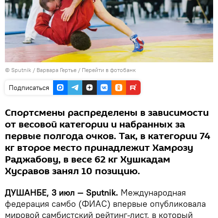
©
Sputnik
/ Варвара Гертье
/
Перейти в фотобанк
Подписаться
Спортсмены распределены в зависимости
от весовой категории и набранных за
первые полгода очков. Так, в категории 74
кг второе место принадлежит Хамрозу
Раджабову, в весе 62 кг Хушкадам
Хусравов занял 10 позицию.
ДУШАНБЕ, 3 июл — Sputnik.
Международная
федерация самбо (ФИАС) впервые опубликовала
мировой самбистский рейтинг-лист, в который