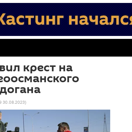
вил крест на
еоосманского
рдогана
9 30.08.2023
)