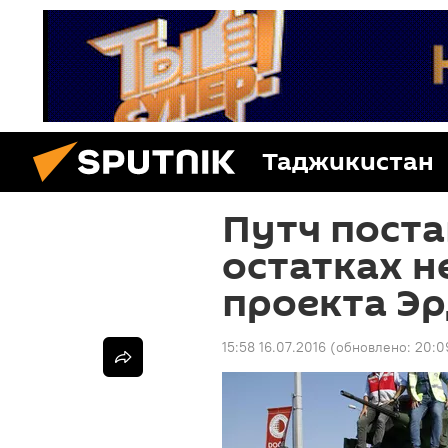
Таджикистан
Путч поста
остатках н
проекта Э
15:58 16.07.2016
(обновлено:
20:0