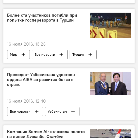
Лионель Месси
госпереворот
футбол
Реджеп Тайип Эрдоган
Более ста участников погибли при
попытке госпереворота в Турции
16 июля 2016, 13:23
Мир
Все новости
Турция
госпереворот
Реджеп Тайип Эрдоган
Президент Узбекистана удостоен
ордена АIBА за развитие бокса в
стране
16 июля 2016, 12:40
Все новости
Узбекистан
Ислам Каримов
Центральная Азия
Компания Somon Air отложила полеты
на линии Душанбе-Стамбул