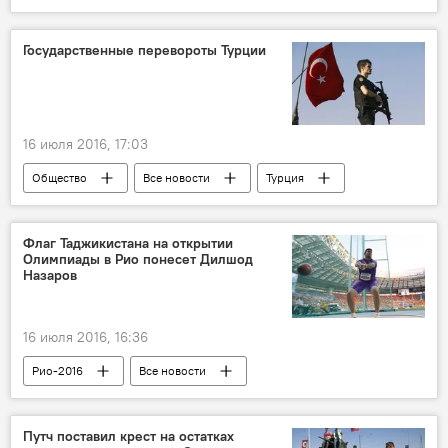
Государственные перевороты Турции
16 июля 2016, 17:03
Общество
Все новости
Турция
госпереворот
Реджеп Тайип Эрдоган
Флаг Таджикистана на открытии
Олимпиады в Рио понесет Дилшод
Назаров
16 июля 2016, 16:36
Рио-2016
Все новости
Рио-де-Жанейро
Допинг-скандал вокруг Дильшода Назарова
Путч поставил крест на остатках