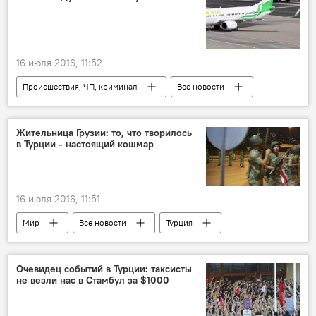
16 июля 2016, 11:52
Происшествия, ЧП, криминал
Все новости
Турция
Таджикистан
"Сомон Эйр"
Реджеп Тайип Эрдоган
Жительница Грузии: то, что творилось
в Турции - настоящий кошмар
16 июля 2016, 11:51
Мир
Все новости
Турция
Грузия
госпереворот
Реджеп Тайип Эрдоган
Очевидец событий в Турции: таксисты
не везли нас в Стамбул за $1000