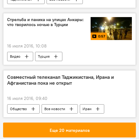
уголовное дело
Стрельба и паника на улицах Анкары:
что творилось ночью в Турции
0:57
16 июля 2016, 10:08
Видео
Турция
Армия и вооружение
Реджеп Тайип Эрдоган
Совместный телеканал Таджикистана, Ирана и
Афганистана пока не открыт
16 июля 2016, 09:40
Общество
Все новости
Иран
Афганистан
Афганистан и Таджикистан: новости на границе
Еще 20 материалов
Таджикистан