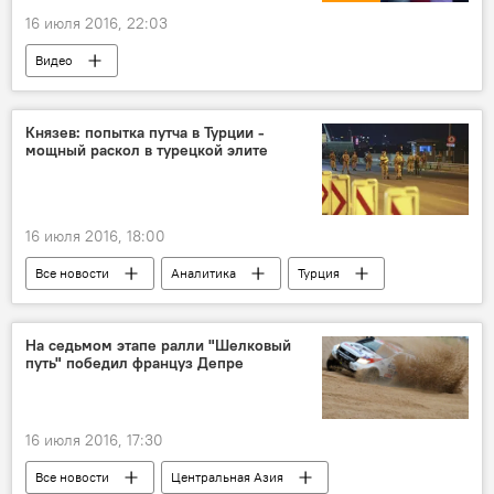
16 июля 2016, 22:03
Видео
Князев: попытка путча в Турции -
мощный раскол в турецкой элите
16 июля 2016, 18:00
Все новости
Аналитика
Турция
Реджеп Тайип Эрдоган
Мнение
госпереворот
На седьмом этапе ралли "Шелковый
путь" победил француз Депре
16 июля 2016, 17:30
Все новости
Центральная Азия