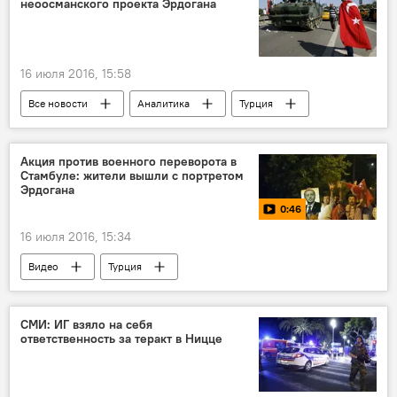
неоосманского проекта Эрдогана
Таджикистан
Спорт
Олимпиада - 2024
Дильшод Назаров
16 июля 2016, 15:58
Все новости
Аналитика
Турция
Ростислав Ищенко
госпереворот
Мнение
Реджеп Тайип Эрдоган
Акция против военного переворота в
Стамбуле: жители вышли с портретом
Эрдогана
0:46
16 июля 2016, 15:34
Видео
Турция
Реджеп Тайип Эрдоган
госпереворот
СМИ: ИГ взяло на себя
ответственность за теракт в Ницце