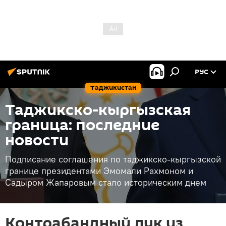
РУС
Таджикистан
Таджикско-кыргызская
граница: последние
новости
Подписание соглашения по таджикско-кыргызской
границе президентами Эмомали Рахмоном и
Садыром Жапаровым стало историческим днем
Контрабандный лук из