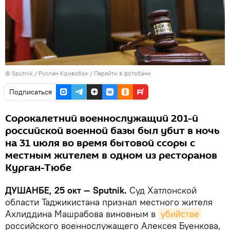
©
Sputnik
/ Руслан Кривобок
/
Перейти в фотобанк
Подписаться
Сорокалетний военнослужащий 201-й
российской военной базы был убит в ночь
на 31 июля во время бытовой ссоры с
местным жителем в одном из ресторанов
Курган-Тюбе
ДУШАНБЕ, 25 окт — Sputnik.
Суд Хатлонской
области Таджикистана признал местного жителя
Ахлиддина Машрабова виновным в
убийстве
российского военнослужащего Алексея Буенкова,