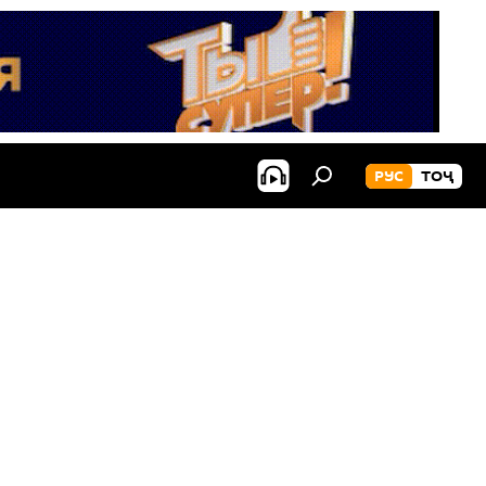
РУС
ТОҶ