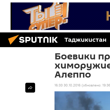
Таджикистан
Боевики п
химоружие 
Алеппо
16:33 30.10.2016
(обновлено:
19:3