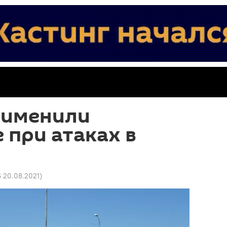
рименили
при атаках в
6 20.08.2021
)