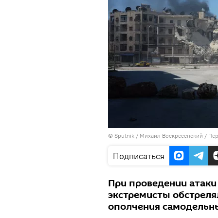
©
Sputnik
/ Михаил Воскресенский
/
Пер
Подписаться
При проведении атаки
экстремисты обстреля
ополчения самодельн