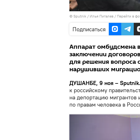
©
Sputnik
/ Илья Питалев
/
Перейти в фо
Подписаться
Аппарат омбудсмена в
заключении договоров
для решения вопроса 
нарушивших миграцио
ДУШАНБЕ, 9 ноя – Sputnik
к российскому правительс
на депортацию мигрантов 
по правам человека в Росс