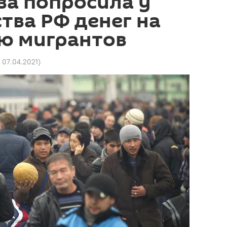
ва попросила у
тва РФ денег на
ю мигрантов
 07.04.2021
)