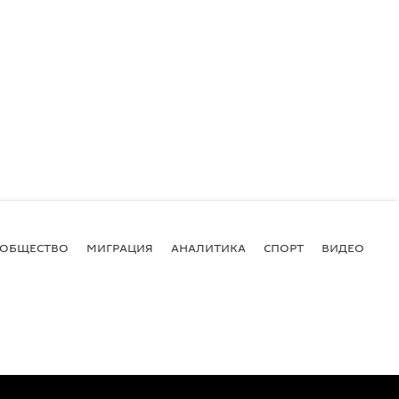
ОБЩЕСТВО
МИГРАЦИЯ
АНАЛИТИКА
СПОРТ
ВИДЕО
И