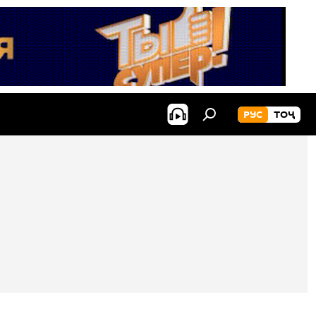
РУС
ТОҶ