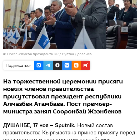
© Пресс-служба президента КР / Султан Досалиев
Подписаться
На торжественной церемонии присяги
новых членов правительства
присутствовал президент республики
Алмазбек Атамбаев. Пост премьер-
министра занял Сооронбай Жээнбеков
ДУШАНБЕ, 17 ноя – Sputnik.
Новый состав
правительства Кыргызстана принес присягу перед
президентом и парламентом республики.