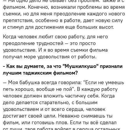
— Ни одно дело не бывает без проблем. Также и с
фильмом. Конечно, возникали проблемы во время
съемки, но для меня преодоление каждого нового
препятствия, особенно в работе, дает новую силу
и стимул для достижения еще больших высот.
Когда человек любит свою работу, для него
преодоление трудностей — это просто
удовольствие. И я во время съемки фильма
получал море удовольствия от работы.
- Как вы думаете, за что "Мушкилкушо" признали
лучшим таджикским фильмом?
— Моя бабушка всегда говорила: "Если не умеешь
петь хорошо, вообще не пой". В каждую работу
человек должен вложить частичку себя. Когда
дело делается старательно, с большим
удовольствием и от всего сердца, человек
достигает своей цели. Неважно снимаешь ты
фильм, или готовишь плов. Если ты всё сделал
от души, твоя работа войдет в сердца остальных