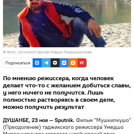
© Фото : из личного архива Умедшо Мирзоширинова
Подписаться
По мнению режиссера, когда человек
делает что-то с желанием добиться славы,
у него ничего не получится. Лишь
полностью растворяясь в своем деле,
можно получить результат
ДУШАНБЕ, 23 ноя — Sputnik.
Фильм "Мушкилкушо"
(Преодоление) таджикского режиссера Умедшо
Мирзоширинова завоевал швейцарский приз