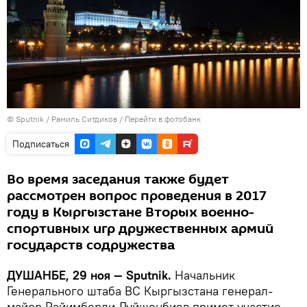
©
Sputnik
/ Рамиль Ситдиков
/
Перейти в фотобанк
Подписаться
Во время заседания также будет
рассмотрен вопрос проведения в 2017
году в Кыргызстане Вторых военно-
спортивных игр дружественных армий
государств содружества
ДУШАНБЕ, 29 ноя — Sputnik.
Начальник
Генерального штаба ВС Кыргызстана генерал-
майор Райимберди Дуйшенбиев примет участие