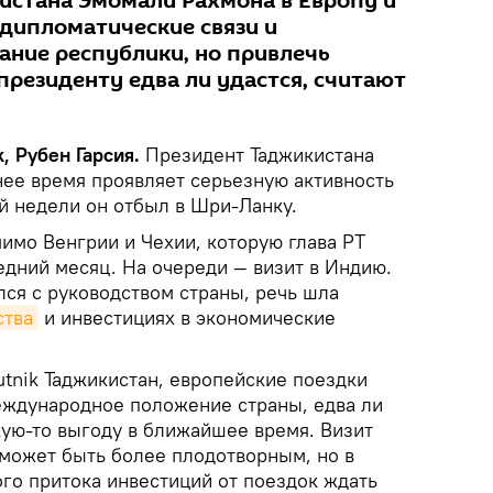
истана Эмомали Рахмона в Европу и
дипломатические связи и
ние республики, но привлечь
президенту едва ли удастся, считают
, Рубен Гарсия.
Президент Таджикистана
ее время проявляет серьезную активность
ой недели он отбыл в Шри-Ланку.
мимо Венгрии и Чехии, которую глава РТ
едний месяц. На очереди — визит в Индию.
лся с руководством страны, речь шла
ства
и инвестициях в экономические
tnik Таджикистан, европейские поездки
международное положение страны, едва ли
кую-то выгоду в ближайшее время. Визит
может быть более плодотворным, но в
го притока инвестиций от поездок ждать