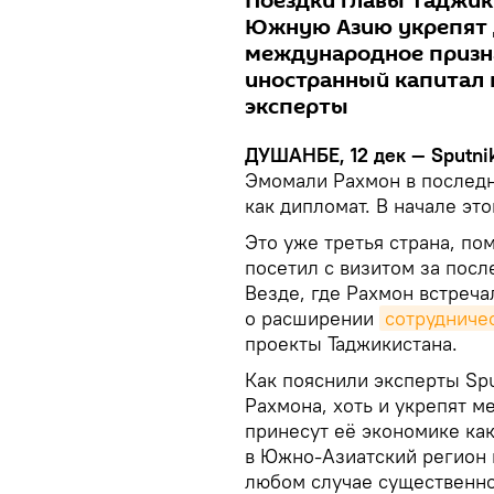
Поездки главы Таджик
Южную Азию укрепят 
международное призна
иностранный капитал 
эксперты
ДУШАНБЕ, 12 дек — Sputnik
Эмомали Рахмон в последн
как дипломат. В начале эт
Это уже третья страна, по
посетил с визитом за посл
Везде, где Рахмон встреча
о расширении
сотрудниче
проекты Таджикистана.
Как пояснили эксперты Spu
Рахмона, хоть и укрепят 
принесут её экономике ка
в Южно-Азиатский регион 
любом случае существенно