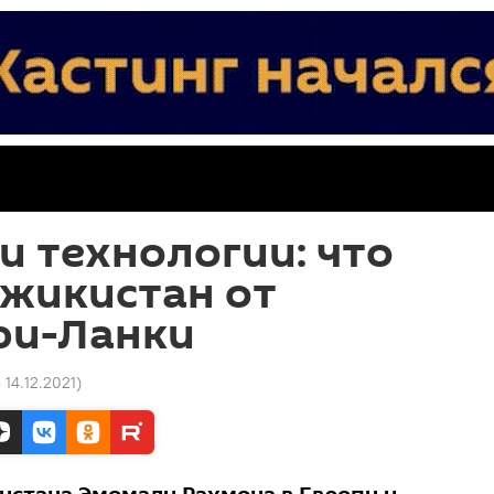
и технологии: что
джикистан от
ри-Ланки
 14.12.2021
)