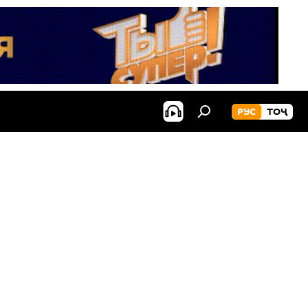
РУС
ТОҶ