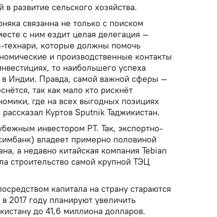
 в развитие сельского хозяйства.
няка связанна не только с поиском
есте с ним ездит целая делегация —
-технари, которые должны помочь
номические и производственные контакты
инвестициях, то наибольшего успеха
 в Индии. Правда, самой важной сферы —
снётся, так как мало кто рискнёт
номики, где на всех выгодных позициях
 рассказал Куртов Sputnik Таджикистан.
убежным инвестором РТ. Так, экспортно-
симбанк) владеет примерно половиной
на, а недавно китайская компания Tebian
ила строительство самой крупной ТЭЦ
посредством капитала на страну стараются
в 2017 году планируют увеличить
истану до 41,6 миллиона долларов.