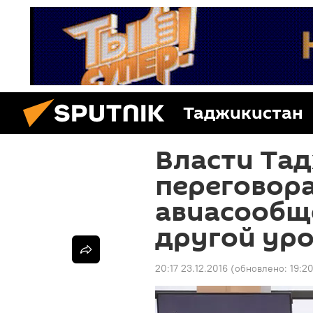
Таджикистан
Власти Тад
переговор
авиасообщ
другой ур
20:17 23.12.2016
(обновлено:
19:2