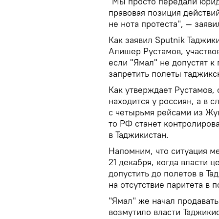
"Мы просто передали юрид
правовая позиция действий
не нота протеста", — заяв
Как заявил Sputnik Таджик
Алишер Рустамов, участвов
если "Ямал" не допустят к
запретить полеты таджикс
Как утверждает Рустамов,
находится у россиян, а в 
с четырьмя рейсами из Жук
то РФ станет контролиров
в Таджикистан.
Напомним, что ситуация м
21 декабря, когда власти 
допустить до полетов в Та
на отсутствие паритета в 
"Ямал" же начал продават
возмутило власти Таджики