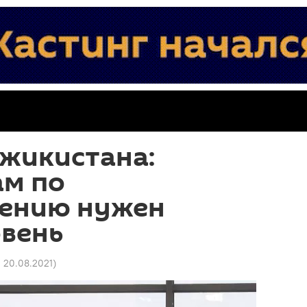
жикистана:
ам по
ению нужен
овень
0 20.08.2021
)