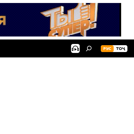
РУС
ТОҶ