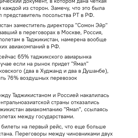
ический документ, в котором дана четкая
 каждой из сторон. Замечу, что это была
ил представитель посольства РТ в РФ.
истан заместитель директора "Сомон Эйр"
авший в переговорах в Москве, Россия,
 полетам в Таджикистан, намерена вообще
ких авиакомпаний в РФ.
 сейчас 65% таджикского авиарынка
случае если на рынок придет "Ямал"
овского (два в Худжанд и два в Душанбе),
ать 76% воздушных перевозок
ежду Таджикистаном и Россией накалилась
центральноазиатской страны отказались
джикистан авиакомпанию "Ямал", ссылаясь
полетах между государствами.
ь билеты на первый рейс, что еще больше
стана. Переговоры между чиновниками двух