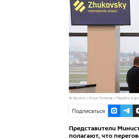
©
Sputnik
/ Илья Питалев
/
Перейти в фо
Подписаться
Представители Минист
полагают, что перего