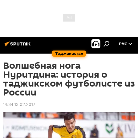
РУС
Таджикистан
Волшебная нога
Нуритдина: история о
таджикском футболисте из
России
14:34 13.02.2017