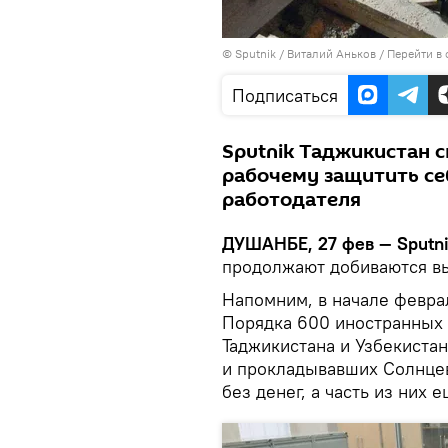
©
Sputnik
/ Виталий Аньков
/
Перейти в
Подписаться
Sputnik Таджикистан с
рабочему защитить се
работодателя
ДУШАНБЕ, 27 фев — Sputnik
продолжают добиваются вы
Напомним, в начале февра
Порядка 600 иностранных 
Таджикистана и Узбекистан
и прокладывавших Солнце
без денег, а часть из них