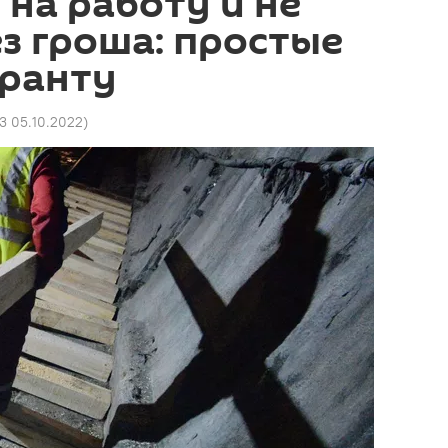
 на работу и не
ез гроша: простые
гранту
53 05.10.2022
)