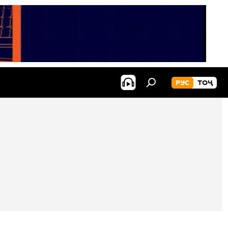
РУС
ТОҶ