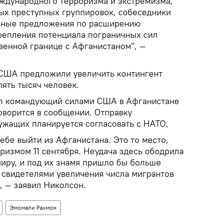
еждународного терроризма и экстремизма,
ых преступных группировок, собеседники
вные предложения по расширению
крепления потенциала пограничных сил
венной границе с Афганистаном", —
в США предложили увеличить контингент
ять тысяч человек.
л командующий силами США в Афганистане
оворится в сообщении. Отправку
жащих планируется согласовать с НАТО.
бе выйти из Афганистана. Это то место,
оризмом 11 сентября. Неудача здесь ободрила
миру, и под их знамя пришло бы больше
 свидетелями увеличения числа мигрантов
", — заявил Николсон.
Эмомали Рахмон