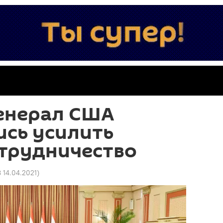
генерал США
ись усилить
отрудничество
8 14.04.2021
)