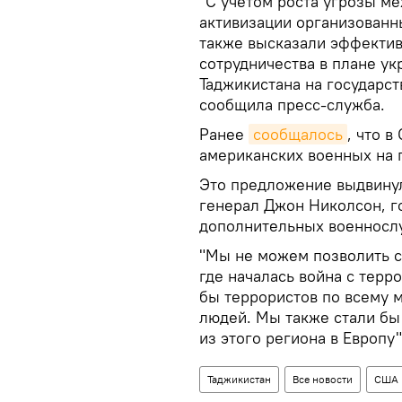
"С учетом роста угрозы м
активизации организованн
также высказали эффекти
сотрудничества в плане у
Таджикистана на государст
сообщила пресс-служба.
Ранее
сообщалось
, что 
американских военных на п
Это предложение выдвину
генерал Джон Николсон, г
дополнительных военнослу
"Мы не можем позволить се
где началась война с терр
бы террористов по всему 
людей. Мы также стали бы
из этого региона в Европу
Таджикистан
Все новости
США