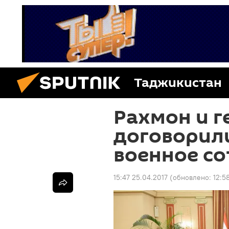
Таджикистан
Рахмон и 
договорил
военное с
15:47 25.04.2017
(обновлено:
12:5