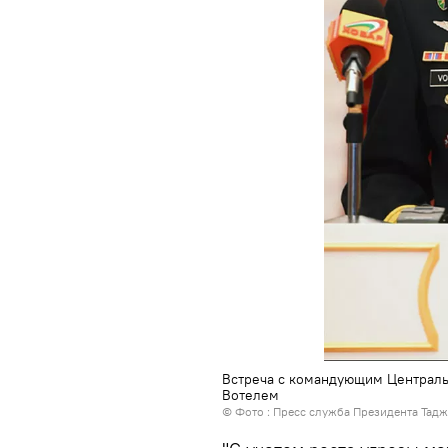
Встреча с командующим Централ
Вотелем
© Фото :
Пресс служба Президента Тадж