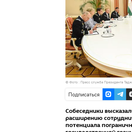
© Фото :
Пресс служба Президента Тадж
Подписаться
Собеседники высказа
расширению сотруднич
потенциала пограничн