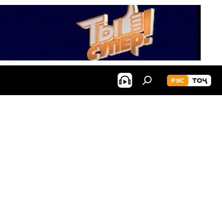
РУС
ТОҶ