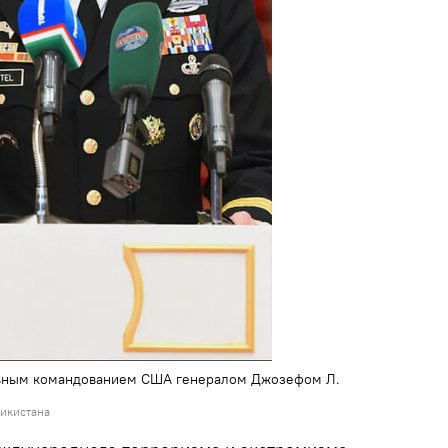
ьным командованием США генералом Джозефом Л.
икистана