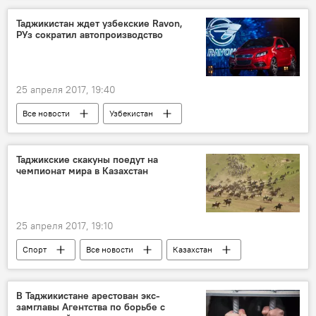
Таджикистан ждет узбекские Ravon,
РУз сократил автопроизводство
25 апреля 2017, 19:40
Все новости
Узбекистан
производство
сокращение
Узбекистан и Таджикистан: новости
Таджикские скакуны поедут на
чемпионат мира в Казахстан
Центральная Азия
Транспорт
25 апреля 2017, 19:10
Спорт
Все новости
Казахстан
чемпионат
скакуны
Таджикистан: свежие новости спорта
В Таджикистане арестован экс-
замглавы Агентства по борьбе с
Таджикистан