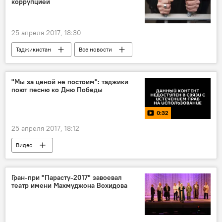
коррупцией
25 апреля 2017, 18:30
Таджикистан
Все новости
Агентство по борьбе с коррупцией Таджикистана
арест
"Мы за ценой не постоим": таджики
поют песню ко Дню Победы
0:32
25 апреля 2017, 18:12
Видео
Бессмертный полк Таджикистан - 2026
Бессмертный полк - 2026
Гран-при "Парасту-2017" завоевал
театр имени Махмуджона Вохидова
9 мая - День Победы в Великой Отечественной войне
Мир
Таджикистан
Великая Отечественная война (1941-1945)