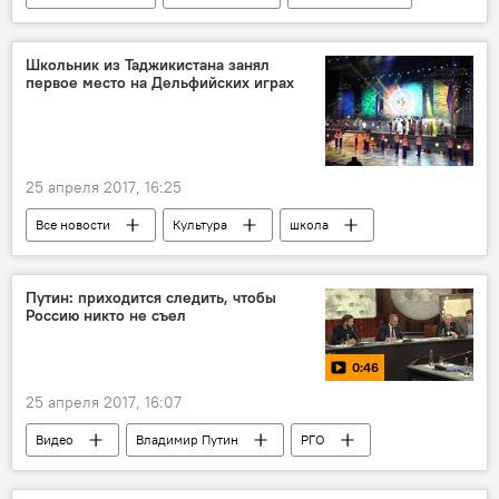
рабство
экстремистские идеи
Центральная Азия
Школьник из Таджикистана занял
первое место на Дельфийских играх
Происшествия, ЧП, криминал
25 апреля 2017, 16:25
Все новости
Культура
школа
конкурс
искусство
Россия
Таджикистан
Путин: приходится следить, чтобы
Россию никто не съел
0:46
25 апреля 2017, 16:07
Видео
Владимир Путин
РГО
Россия