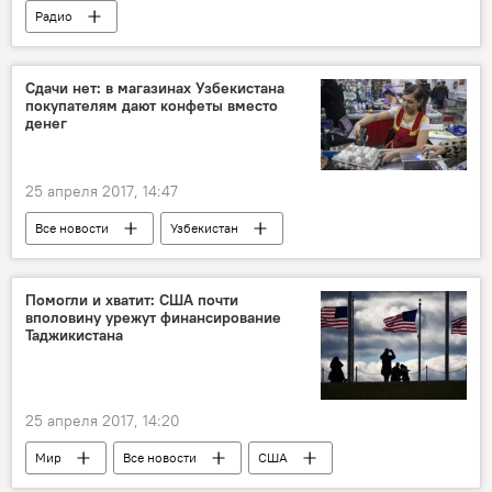
Радио
9 мая - День Победы в Великой Отечественной войне
Таджикистан
Сдачи нет: в магазинах Узбекистана
покупателям дают конфеты вместо
денег
25 апреля 2017, 14:47
Все новости
Узбекистан
Центральная Азия
Помогли и хватит: США почти
вполовину урежут финансирование
Таджикистана
25 апреля 2017, 14:20
Мир
Все новости
США
Таджикистан