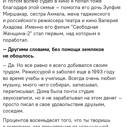
И потом волею судеб в кино я попал тоже
благодаря этой семье — помогла его дочь Зулфия
Миршакар, сестра Акмала, жена таджикского
и российского режиссера театра и кино Валерия
Ахадова. Именно его фильм "Свободная
Женщина-2" стал первым, над которым я
поработал.
— Другими словами, без помощи земляков
не обошлось.
— Да. Но все равно я всего добивался своим
трудом. Режиссурой я заболел еще в 1993 году
во время учебы в училище. Всегда очень любил
музыку, много чего собирал, записывал,
переписывал. Дома была почти студия
звукозаписи, но я не зарабатывал на этом денег —
просто писал в свое удовольствие друзьям,
соседям.
Процентов восемьдесят того, что ты творишь
в живописи, это впечатления от услышанной