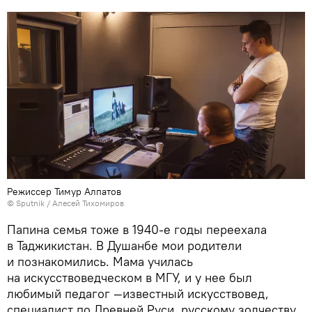
Режиссер Тимур Алпатов
© Sputnik / Алесей Тихомиров
Папина семья тоже в 1940-е годы переехала
в Таджикистан. В Душанбе мои родители
и познакомились. Мама училась
на искусствоведческом в МГУ, и у нее был
любимый педагог —известный искусствовед,
специалист по Древней Руси, русскому зодчеству