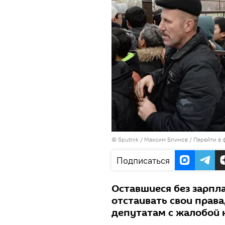
©
Sputnik
/ Максим Блинов
/
Перейти в 
Подписаться
Оставшиеся без зарпл
отстаивать свои права
депутатам с жалобой 