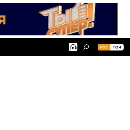
РУС
ТОҶ