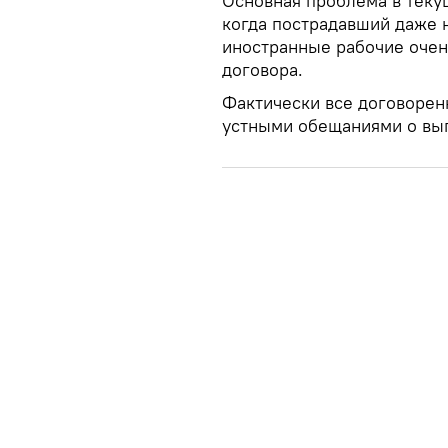
Основная проблема в текущ
когда пострадавший даже н
иностранные рабочие очен
договора.
Фактически все договорен
устными обещаниями о вып