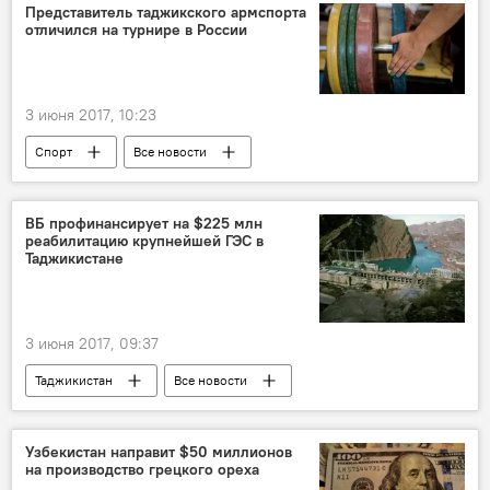
Представитель таджикского армспорта
отличился на турнире в России
3 июня 2017, 10:23
Спорт
Все новости
Таджикистан: свежие новости спорта
Россия
ВБ профинансирует на $225 млн
реабилитацию крупнейшей ГЭС в
Таджикистане
3 июня 2017, 09:37
Таджикистан
Все новости
Всемирный банк
Узбекистан направит $50 миллионов
на производство грецкого ореха