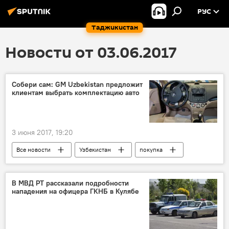
РУС
Таджикистан
Новости от 03.06.2017
Собери сам: GM Uzbekistan предложит
клиентам выбрать комплектацию авто
3 июня 2017, 19:20
Все новости
Узбекистан
покупка
машина
Центральная Азия
Транспорт
В МВД РТ рассказали подробности
нападения на офицера ГКНБ в Кулябе