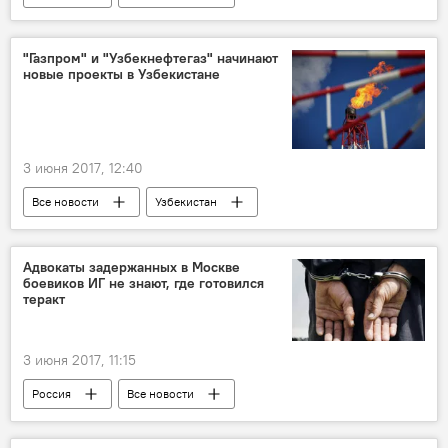
"Газпром" и "Узбекнефтегаз" начинают
новые проекты в Узбекистане
3 июня 2017, 12:40
Все новости
Узбекистан
Центральная Азия
Россия
"Газпром"
Адвокаты задержанных в Москве
боевиков ИГ не знают, где готовился
теракт
3 июня 2017, 11:15
Россия
Все новости