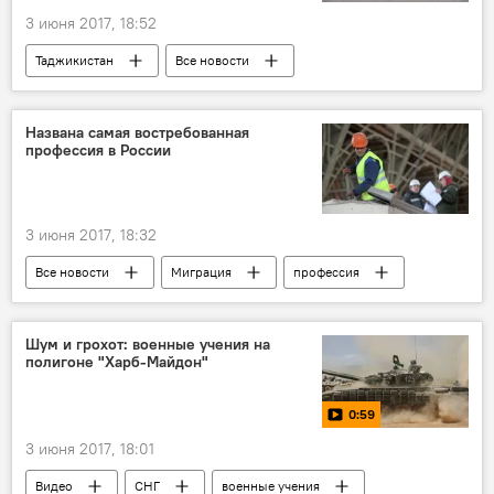
3 июня 2017, 18:52
Таджикистан
Все новости
ГКНБ Таджикистана
МВД Таджикистана
ранение
Названа самая востребованная
профессия в России
Новости Куляба и Хатлонской области
3 июня 2017, 18:32
Все новости
Миграция
профессия
Новости мигрантов из Центральной Азии в России
работа
Россия
Шум и грохот: военные учения на
полигоне "Харб-Майдон"
0:59
3 июня 2017, 18:01
Видео
СНГ
военные учения