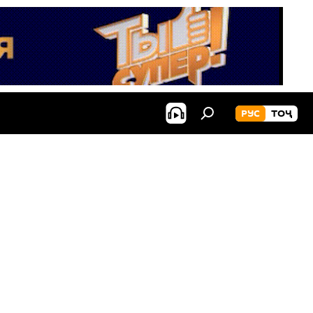
РУС
ТОҶ