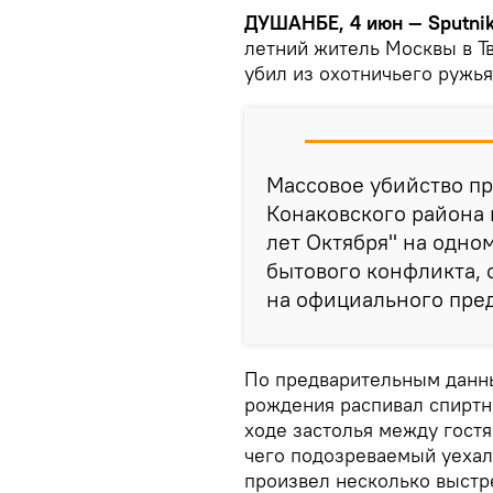
ДУШАНБЕ, 4 июн — Sputnik
летний житель Москвы в Т
убил из охотничьего ружья
Массовое убийство п
Конаковского района 
лет Октября" на одно
бытового конфликта,
на официального пред
По предварительным данны
рождения распивал спиртн
ходе застолья между гост
чего подозреваемый уехал
произвел несколько выстре