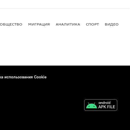
ОБЩЕСТВО
МИГРАЦИЯ
АНАЛИТИКА
СПОРТ
ВИДЕО
И
ка использования Cookie