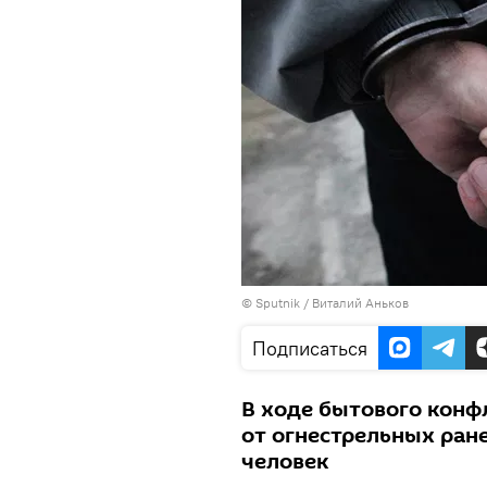
©
Sputnik
/ Виталий Аньков
Подписаться
В ходе бытового конфл
от огнестрельных ран
человек