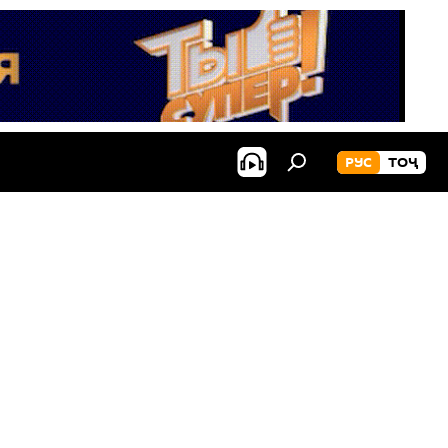
РУС
ТОҶ