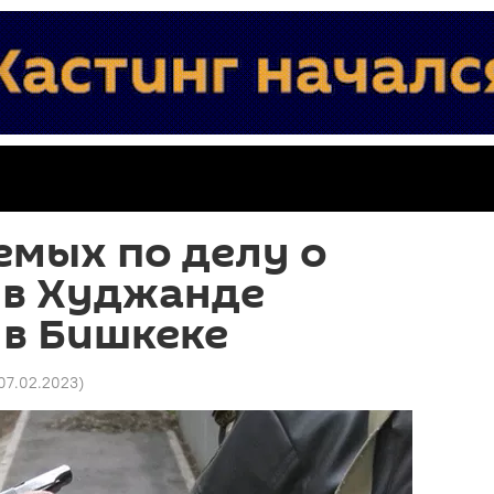
емых по делу о
 в Худжанде
 в Бишкеке
 07.02.2023
)