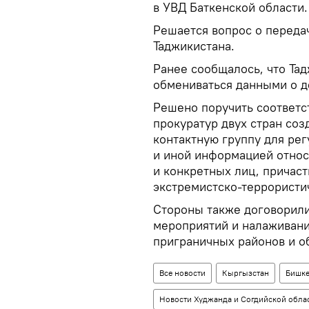
в УВД Баткенской области.
Решается вопрос о переда
Таджикистана.
Ранее сообщалось, что Та
обмениваться данными о д
Решено поручить соответ
прокуратур двух стран со
контактную группу для ре
и иной информацией относ
и конкретных лиц, причас
экстремистско-террористи
Стороны также договорили
мероприятий и налаживан
приграничных районов и об
Все новости
Кыргызстан
Бишк
Новости Худжанда и Согдийской обла