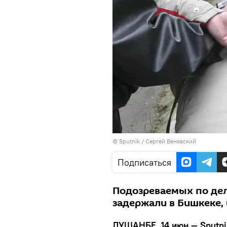
©
Sputnik
/ Сергей Венявский
Подписаться
Подозреваемых по дел
задержали в Бишкеке,
ДУШАНБЕ, 14 июн — Sputni