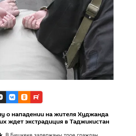
у о нападении на жителя Худжанда
 их ждет экстрадиция в Таджикистан
k.
В Бишкеке задержаны трое граждан