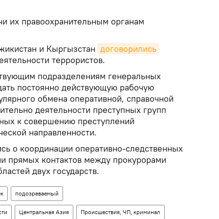
чи их правоохранительным органам
джикистан и Кыргызстан
договорились
еятельности террористов.
ствующим подразделениям генеральных
здать постоянно действующую рабочую
гулярного обмена оперативной, справочной
ительно деятельности преступных групп
тных к совершению преступлений
ческой направленности.
сь о координации оперативно-следственных
ии прямых контактов между прокурорами
ластей двух государств.
ек
подозреваемый
сти
Центральная Азия
Происшествия, ЧП, криминал