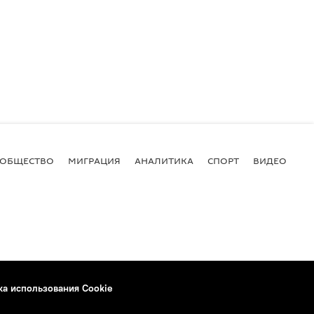
ОБЩЕСТВО
МИГРАЦИЯ
АНАЛИТИКА
СПОРТ
ВИДЕО
И
ка использования Cookie