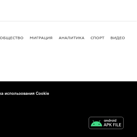
ОБЩЕСТВО
МИГРАЦИЯ
АНАЛИТИКА
СПОРТ
ВИДЕО
И
ка использования Cookie