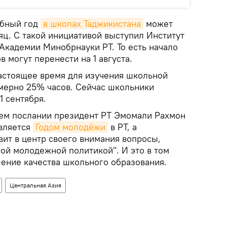
ебный год
в школах Таджикистана
может
яц. С такой инициативой выступил Институт
Академии Минобрнауки РТ. То есть начало
в могут перенести на 1 августа.
настоящее время для изучения школьной
мерно 25% часов. Сейчас школьники
1 сентября.
ем послании президент РТ Эмомали Рахмон
является
Годом молодёжи
в РТ, а
вит в центр своего внимания вопросы,
ой молодежной политикой". И это в том
ение качества школьного образования.
Центральная Азия