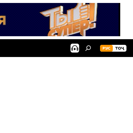
РУС
ТОҶ