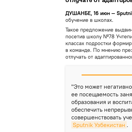
отлучать от адаптиро
ДУШАНБЕ, 16 июн — Sputni
обучение в школах.
Такое предложение выдвин
посетив школу №78 Учтепи
классах подростки формир
в команде. По мнению през
отлучать от адаптированно
"Это может негативно
ее посещаемость заня
образования и воспи
обеспечить непрерывн
совершенствовать уч
Sputnik Узбекистан
.