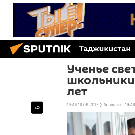
Таджикистан
Ученье свет
школьники 
лет
19:46 16.06.2017
(обновлено:
19:4