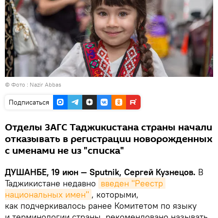
© Фото :
Nazir Abbas
Подписаться
Отделы ЗАГС Таджикистана страны начали
отказывать в регистрации новорожденных
с именами не из "списка"
ДУШАНБЕ, 19 июн — Sputnik, Сергей Кузнецов.
В
Таджикистане недавно
введен "Реестр 
национальных имен"
, которыми,
как подчеркивалось ранее Комитетом по языку
и терминологии страны, рекомендовано называть