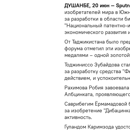
ДУШАНБЕ, 20 июн — Sputn
изобретателей мира в Юж
за разработки в области 
"Национальный патентно-
экономического развития и
От Таджикистана было пре
форума отметил эти изобр
медалями – одной золотой
Тоджиниссо Зубайдова ста
за разработку средства 
действием, и успокоительн
Рахимова Робия завоевала
Албцинката, проявляющего
Саврибегим Ёрмамадовой 
за изобретение "Дибацинк
активность.
Гуландом Каримзода удост