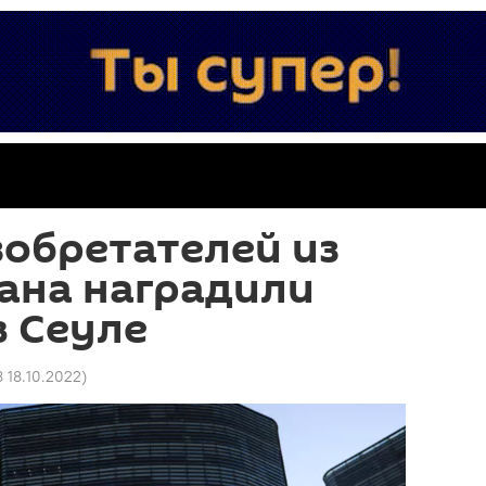
обретателей из
ана наградили
в Сеуле
8 18.10.2022
)