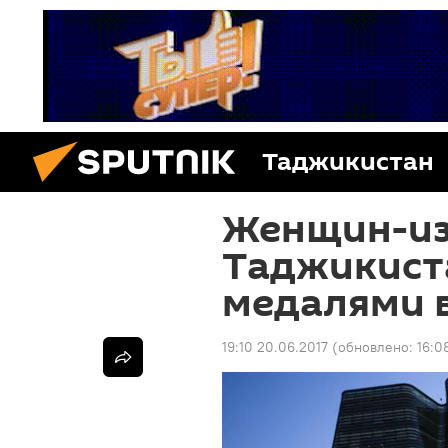
Таджикистан
Женщин-из
Таджикист
медалями 
19:10 20.06.2017
(обновлено:
16:0