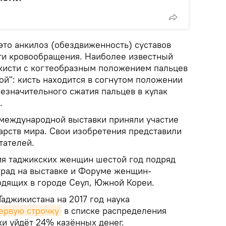
это анкилоз (обездвиженность) суставов
ти кровообращения. Наиболее известный
 кисти с когтеобразным положением пальцев
ой": кисть находится в согнутом положении
езначительного сжатия пальцев в кулак
.
международной выставки приняли участие
арств мира. Свои изобретения представили
тателей.
ия таджикских женщин шестой год подряд
град на выставке и Форуме женщин-
одящих в городе Сеул, Южной Кореи.
аджикистана на 2017 год наука
ервую строчку
в списке распределения
ки уйдёт 24% казённых денег.