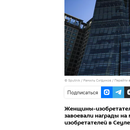
©
Sputnik
/ Рамиль Ситдиков
/
Перейти 
Подписаться
Женщины-изобретател
завоевали награды н
изобретателей в Сеуле