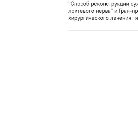
"Способ реконструкции су
локтевого нерва" и Гран-п
хирургического лечения т