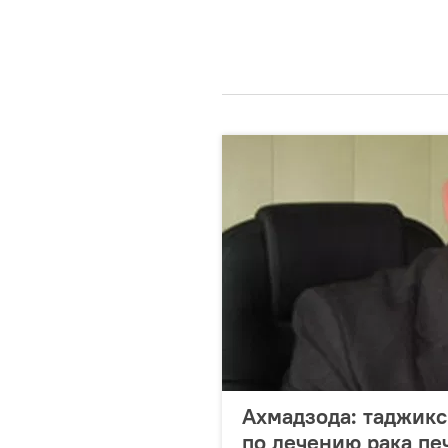
Ахмадзода: таджик
по лечению рака пе