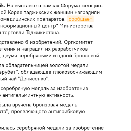
ik.
На выставке в рамках Форума женщин-
ной Корее таджикских женщин наградили
биомедицинских препаратов,
сообщает
информационный центр" Министерства
 торговли Таджикистана.
дставлено 6 изобретений. Оргкомитет
етения и наградил их разработчиков
, двумя серебряными и одной бронзовой.
ла обладательницей золотой медали
"Ферубет", обладающее глюкозоснижающим
ый чай "Денисенко".
 серебряную медаль за изобретение
 антигельминтную активность.
была вручена бронзовая медаль
ата", проявляющего антигрибковую
оилась серебряной медали за изобретение