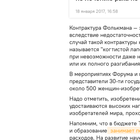
18 января 2017, 16:58
Контрактура Фолькмана — 
вследствие недостаточнос
случай такой контрактуры
называется "когтистой лап
при невозможности даже н
или их полного разгибания
В мероприятиях Форума и 
представители 30-ти госуд
около 500 женщин-изобре
Надо отметить, изобретен
удостаиваются высоких на
изобретателей мира, прох
Напомним, что в бюджете Т
и образование
 занимает п
расходов. На развитие нау