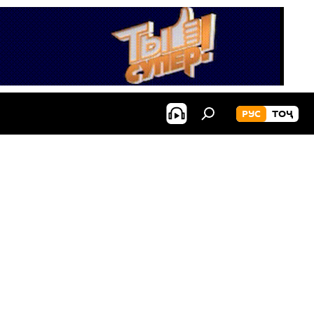
РУС
ТОҶ