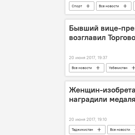
Спорт
Все новости
смешанные бои
нокаут
единоборства
Бывший вице-пре
возглавил Торго
20 июня 2017, 19:37
Все новости
Узбекистан
Женщин-изобрета
наградили медаля
20 июня 2017, 19:10
Таджикистан
Все новости