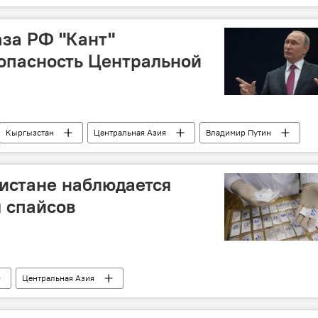
аза РФ "Кант"
опасность Центральной
Кыргызстан
Центральная Азия
Владимир Путин
 учения
кистане наблюдается
 спайсов
Центральная Азия