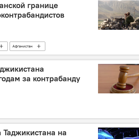
анской границе
оконтрабандистов
Афганистан
а границе
аджикистана
 годам за контрабанду
 Таджикистана на