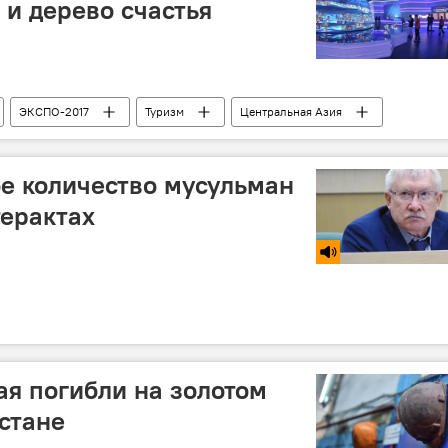
и дерево счастья
ЭКСПО-2017
Туризм
Центральная Азия
Астана
е количество мусульман
терактах
ая погибли на золотом
стане