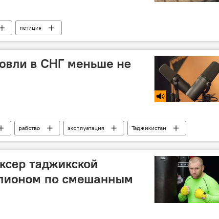
петиция
ента Рустам Эмомали
Новости Душанбе
убийство
говли в СНГ меньше не
рабство
эксплуатация
Таджикистан
ксер таджикской
мпионом по смешанным