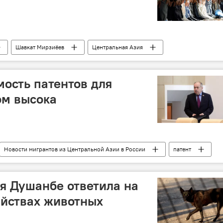
Шавкат Мирзиёев
Центральная Азия
 Рамадан - 2026
мость патентов для
ом высока
Новости мигрантов из Центральной Азии в России
патент
я Душанбе ответила на
ийствах животных