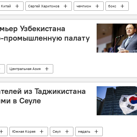
Китай
Сергей Харитонов
чемпион
бокс
Таджикистан: свежие новости спорта
Таджикистан
мьер Узбекистана
во-промышленную палату
Центральная Азия
телей из Таджикистана
ми в Сеуле
Южная Корея
Сеул
медаль