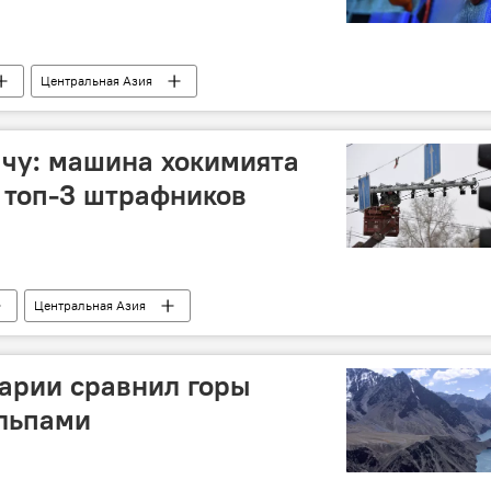
Центральная Азия
чу: машина хокимията
 топ-3 штрафников
Центральная Азия
арии сравнил горы
Альпами