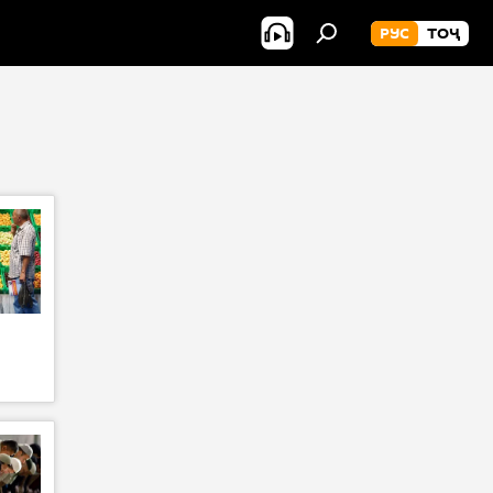
РУС
ТОҶ