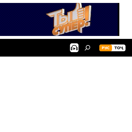
РУС
ТОҶ