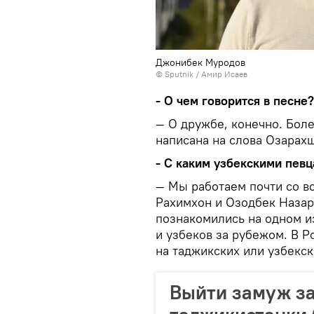
Джонибек Муродов
© Sputnik / Амир Исаев
- О чем говорится в песне?
— О дружбе, конечно. Боле
написана на слова Озарахш
- С каким узбекскими пев
— Мы работаем почти со в
Рахимхон и Озодбек Назар
познакомились на одном и
и узбеков за рубежом. В Р
на таджикских или узбекск
Выйти замуж за