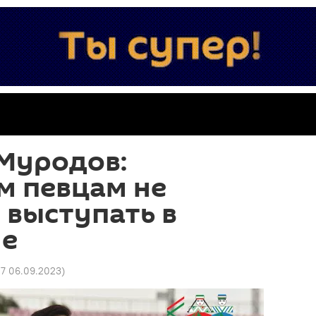
Муродов:
м певцам не
 выступать в
не
27 06.09.2023
)