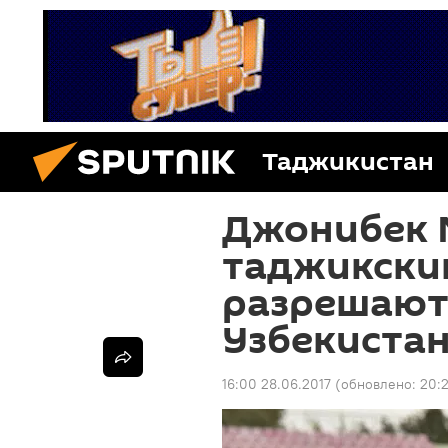
Таджикистан
Джонибек 
таджикски
разрешают
Узбекиста
16:00 28.06.2017
(обновлено:
20: