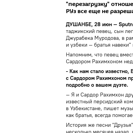
"перезагрузку" отноше
РУз все еще не разре
ДУШАНБЕ, 28 июн — Sputni
таджикский певец, сын ле
Джурабека Муродова, в рам
и узбеки — братья навеки"
Напомним, что певец вмес
Сардором Рахимхоном неда
- Как нам стало известно,
с Сардором Рахимхоном пр
подробно о вашем дуэте.
— Я и Сардор Рахимхон дру
известный персидский ко
в Узбекистане, пишет музы
как братья, всегда помогае
История же песни "Друзья
несколько месяцев назад, 