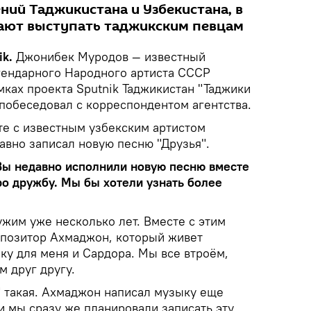
ний Таджикистана и Узбекистана, в
шают выступать таджикским певцам
k.
Джонибек Муродов — известный
гендарного Народного артиста СССР
ках проекта Sputnik Таджикистан "Таджики
 побеседовал с корреспондентом агентства.
те с известным узбекским артистом
вно записал новую песню "Друзья".
 Вы недавно исполнили новую песню вместе
о дружбу. Мы бы хотели узнать более
жим уже несколько лет. Вместе с этим
мпозитор Ахмаджон, который живет
ку для меня и Сардора. Мы все втроём,
м друг другу.
" такая. Ахмаджон написал музыку еще
и мы сразу же планировали записать эту