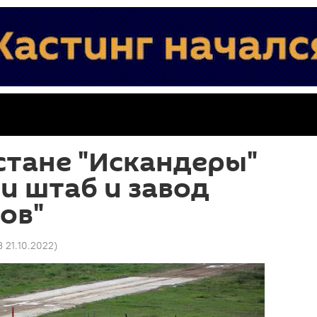
стане "Искандеры"
и штаб и завод
ов"
3 21.10.2022
)