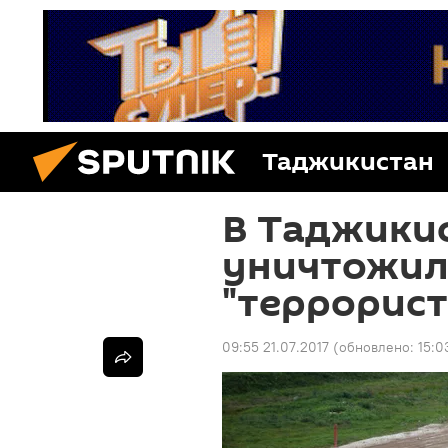
Таджикистан
В Таджики
уничтожил
"террорист
09:55 21.07.2017
(обновлено:
15:0