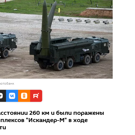
фотобанк
асстоянии 260 км и были поражены
плексов "Искандер-М" в ходе
ти