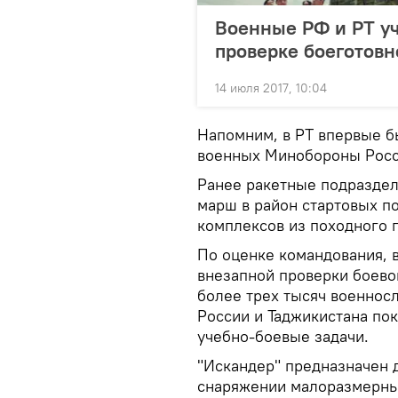
Военные РФ и РТ уч
проверке боеготовн
14 июля 2017, 10:04
Напомним, в РТ впервые б
военных Минобороны Росси
Ранее ракетные подраздел
марш в район стартовых п
комплексов из походного 
По оценке командования, 
внезапной проверки боевой
более трех тысяч военнос
России и Таджикистана по
учебно-боевые задачи.
"Искандер" предназначен 
снаряжении малоразмерны