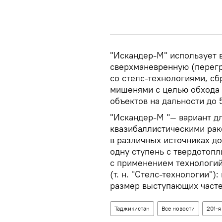
"Искандер-М" использует 
сверхманевренную (перегр
со стелс-технологиями, 
мишенями с целью обхода
объектов на дальности до 
"Искандер-М "— вариант д
квазибаллистическими рак
в различных источниках д
одну ступень с твердотоп
с применением технологи
(т. н. "Стелс-технологии")
размер выступающих част
Таджикистан
Все новости
201-я