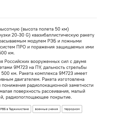
высотную (высота полета 50 км)
узки 20-30 G) квазибаллистическую ракету
сбрасываемым модулем РЭБ и ложными
 систем ПРО и поражения защищаемых ими
500 км.
ля Российских вооруженных сил с двумя
етами 9М723 на ПУ, дальность стрельбы
о 500 км. Ракета комплекса 9М723 имеет
ливным двигателем. Ракета изготовлена
й понижения радиолокационной заметности
: малая поверхность рассеивания, малый
ей, радиопоглощающее покрытие.
 РВБ в Таджикистане
военные учения
терроризм