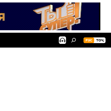
РУС
ТОҶ