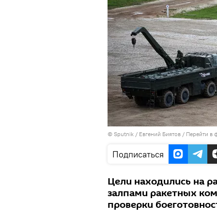
©
Sputnik
/ Евгений Биятов
/
Перейти в 
Подписаться
Цели находились на р
залпами ракетных ком
проверки боеготовнос