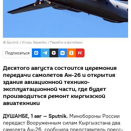
©
Sputnik
/ Игорь Зарембо
/
Перейти в фотобанк
Подписаться
Десятого августа состоится церемония
передачи самолетов Ан-26 и открытия
здания авиационной технико-
эксплуатационной части, где будет
производиться ремонт кыргызской
авиатехники
ДУШАНБЕ, 1 авг — Sputnik.
Минобороны России
передаст Вооруженным силам Кыргызстана два
самолета Ан-26, сообщила представитель пресс-