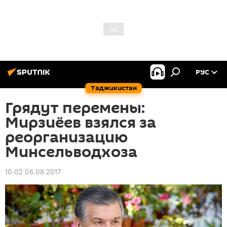
РУС
Таджикистан
Грядут перемены:
Мирзиёев взялся за
реорганизацию
Минсельводхоз‍а
10:02 06.08.2017