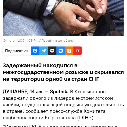
© Фото : ЦОС ФСБ РФ
/
Перейти в фотобанк
Подписаться
Задержанный находился в
межгосударственном розыске и скрывался
на территории одной из стран СНГ
ДУШАНБЕ, 14 авг — Sputnik.
В Кыргызстане
задержали одного из лидеров экстремистской
ячейки, осуществляющей подрывную деятельность
в стране, сообщает пресс-служба Комитета
нацбезопасности Кыргызстана (ГКНБ).
"Органами ГКНБ в ходе проводимых оперативно-