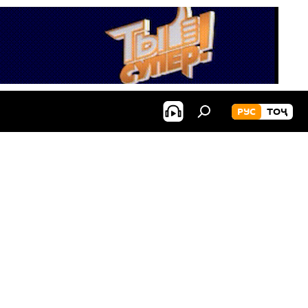
РУС
ТОҶ