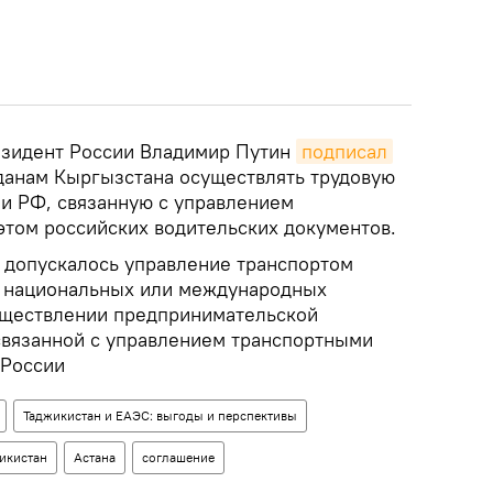
езидент России Владимир Путин
подписал
данам Кыргызстана осуществлять трудовую
ии РФ, связанную с управлением
этом российских водительских документов.
 допускалось управление транспортом
х национальных или международных
уществлении предпринимательской
 связанной с управлением транспортными
 России
Таджикистан и ЕАЭС: выгоды и перспективы
икистан
Астана
соглашение