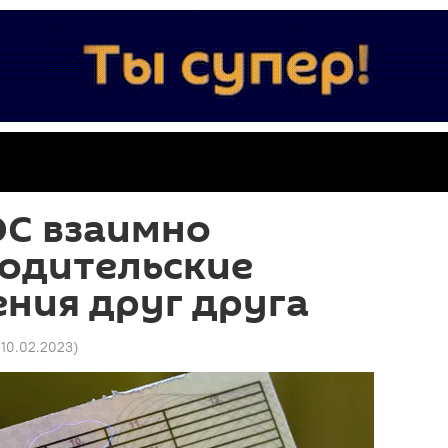
ЭС взаимно
водительские
ния друг друга
 10.02.2023
)