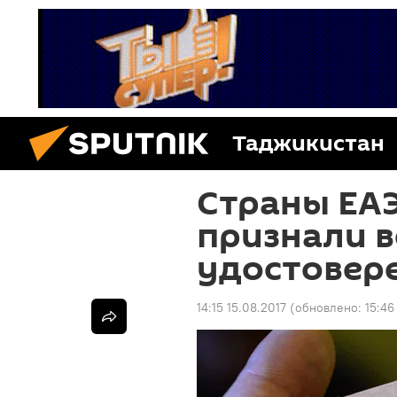
Таджикистан
Страны ЕА
признали 
удостовере
14:15 15.08.2017
(обновлено:
15:46