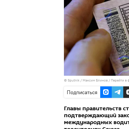
©
Sputnik
/ Максим Блинов
/
Перейти в 
Подписаться
Главы правительств с
подтверждающий зако
международных водит