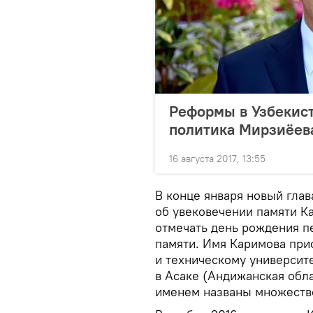
Реформы в Узбекист
политика Мирзиёев
16 августа 2017, 13:55
В конце января новый глав
об увековечении памяти К
отмечать день рождения пе
памяти. Имя Каримова пр
и техническому университ
в Асаке (Андижанская обла
именем названы множество