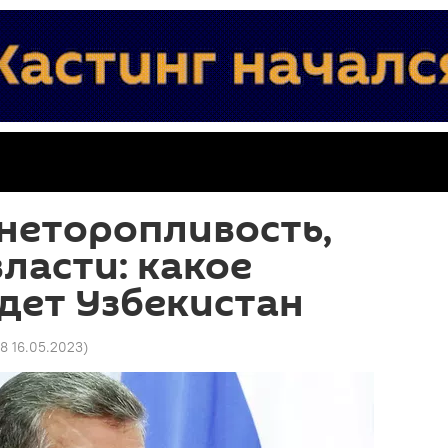
неторопливость,
власти: какое
дет Узбекистан
48 16.05.2023
)