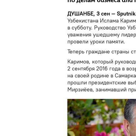
по делам бизнеса или
ДУШАНБЕ, 3 сен — Sputnik
Узбекистана Ислама Карим
в субботу. Руководство Уз
уважения ушедшему лидеру
провели уроки памяти.
Теперь граждане страны с
Каримов, который руковод
2 сентября 2016 года в воз
на своей родине в Самарка
прошли президентские выб
Мирзиёев, занимавший при