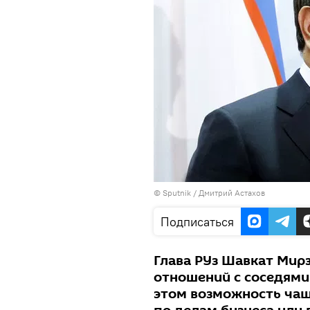
©
Sputnik
/ Дмитрий Астахов
Подписаться
Глава РУз Шавкат Мирз
отношений с соседями
этом возможность чаще