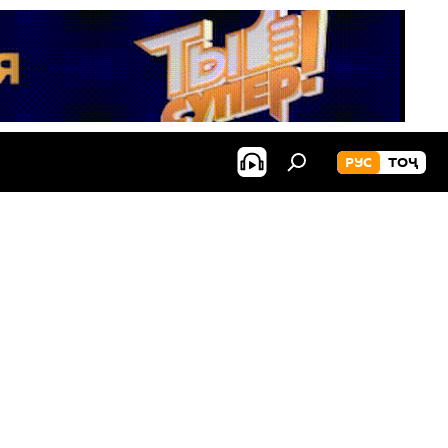
РУС
ТОҶ