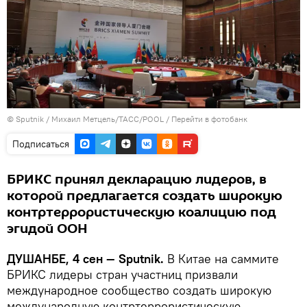
©
Sputnik
/ Михаил Метцель/ТАСС/POOL
/
Перейти в фотобанк
Подписаться
БРИКС принял декларацию лидеров, в
которой предлагается создать широкую
контртеррористическую коалицию под
эгидой ООН
ДУШАНБЕ, 4 сен — Sputnik.
В Китае на саммите
БРИКС лидеры стран участниц призвали
международное сообщество создать широкую
международную контртеррористическую