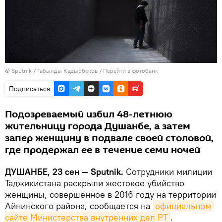
©
Sputnik
/ Табылды Кадырбеков
/
Перейти в фотобанк
Подписаться
Подозреваемый избил 48-летнюю
жительницу города Душанбе, а затем
запер женщину в подвале своей столовой,
где продержал ее в течение семи ночей
ДУШАНБЕ, 23 сен — Sputnik.
Сотрудники милиции
Таджикистана раскрыли жестокое убийство
женщины, совершенное в 2016 году на территории
Айнинского района, сообщается на
официальном 
сайте Министерства внутренних дел РТ
.