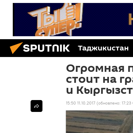
Таджикистан
Огромная п
стоит на г
и Кыргызс
15:50 11.10.2017
(обновлено:
17:23