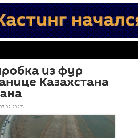
робка из фур
ранице Казахстана
тана
 07.02.2023
)