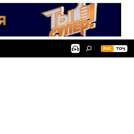
РУС
ТОҶ