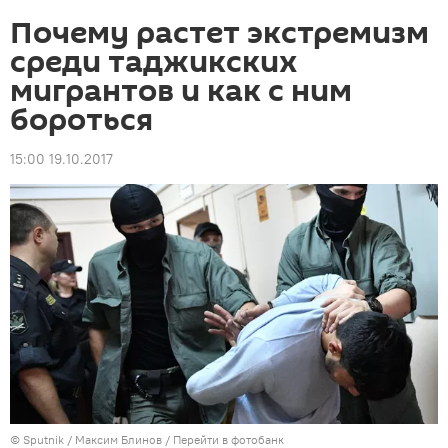
Почему растет экстремизм
среди таджикских
мигрантов и как с ним
бороться
15:00 19.10.2017
©
Sputnik
/ Максим Блинов
/
Перейти в фотобанк