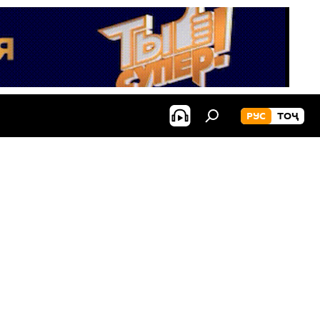
РУС
ТОҶ