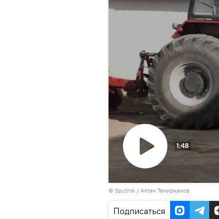
1:48
Воспроизвести
© Sputnik / Актан Темирканов
видео
Подписаться