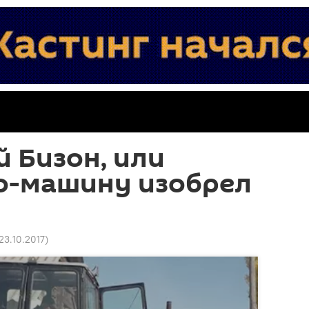
 Бизон, или
о-машину изобрел
 23.10.2017
)